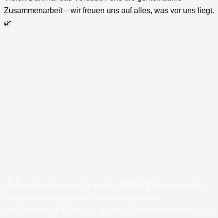
Zusammenarbeit – wir freuen uns auf alles, was vor uns liegt.
🌿
Mit Ihrer Entscheidung für b+s AUTOMATION entscheiden
Sie sich für umfassendes Prozess-KnowHow,
jahrzehntelange Erfahrung und für höchste Kompetenz in der